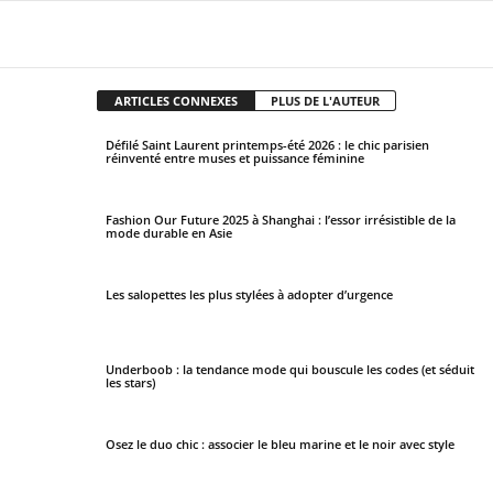
Facebook
X
Pinterest
WhatsApp
ARTICLES CONNEXES
PLUS DE L'AUTEUR
Défilé Saint Laurent printemps-été 2026 : le chic parisien
réinventé entre muses et puissance féminine
Fashion Our Future 2025 à Shanghai : l’essor irrésistible de la
mode durable en Asie
Les salopettes les plus stylées à adopter d’urgence
Underboob : la tendance mode qui bouscule les codes (et séduit
les stars)
Osez le duo chic : associer le bleu marine et le noir avec style