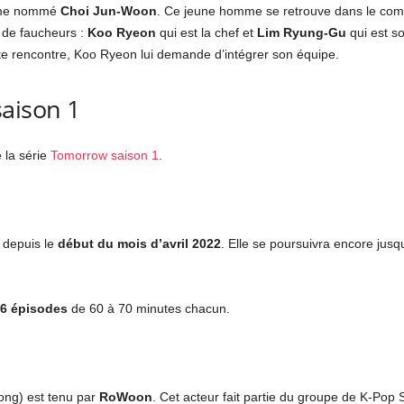
omme nommé
Choi Jun-Woon
. Ce jeune homme se retrouve dans le coma 
n de faucheurs :
Koo Ryeon
qui est la chef et
Lim Ryung-Gu
qui est so
ette rencontre, Koo Ryeon lui demande d’intégrer son équipe.
aison 1
 la série
Tomorrow saison 1
.
n
x depuis le
début du mois d’avril 2022
. Elle se poursuivra encore jus
6 épisodes
de 60 à 70 minutes chacun.
oong) est tenu par
RoWoon
. Cet acteur fait partie du groupe de K-Pop 