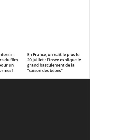
ers » :
En France, on naît le plus le
rs du film
20 juillet : l’Insee explique le
pour un
grand basculement de la
ormes !
“saison des bébés”