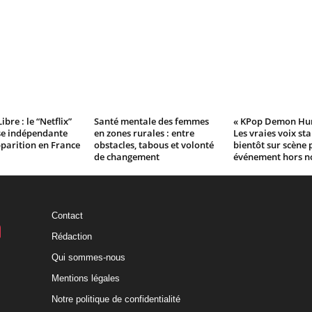
ibre : le “Netflix”
Santé mentale des femmes
« KPop Demon Hunt
se indépendante
en zones rurales : entre
Les vraies voix sta
pparition en France
obstacles, tabous et volonté
bientôt sur scène 
de changement
événement hors n
Contact
Rédaction
Qui sommes-nous
Mentions légales
Notre politique de confidentialité