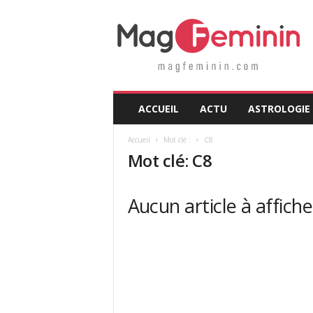
M
a
g
F
é
m
i
ACCUEIL
ACTU
ASTROLOGIE
n
i
Accueil
Mot clé :
C8
n
Mot clé: C8
.
c
o
Aucun article à affiche
m