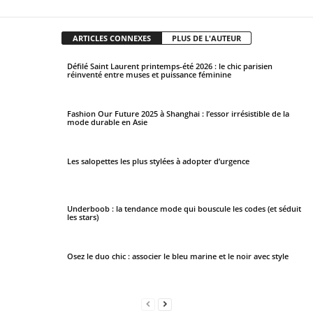
ARTICLES CONNEXES
PLUS DE L'AUTEUR
Défilé Saint Laurent printemps-été 2026 : le chic parisien
réinventé entre muses et puissance féminine
Fashion Our Future 2025 à Shanghai : l’essor irrésistible de la
mode durable en Asie
Les salopettes les plus stylées à adopter d’urgence
Underboob : la tendance mode qui bouscule les codes (et séduit
les stars)
Osez le duo chic : associer le bleu marine et le noir avec style