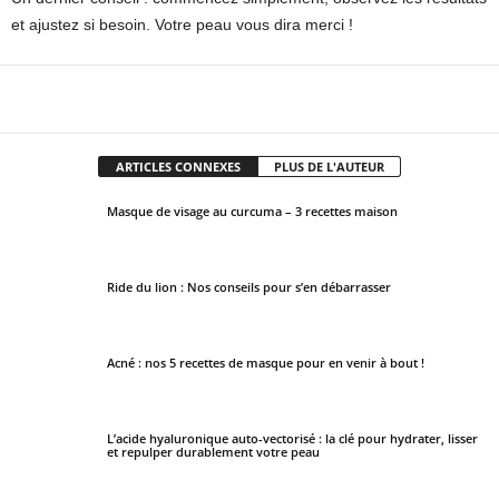
et ajustez si besoin. Votre peau vous dira merci !
Facebook
X
Pinterest
WhatsApp
ARTICLES CONNEXES
PLUS DE L'AUTEUR
Masque de visage au curcuma – 3 recettes maison
Ride du lion : Nos conseils pour s’en débarrasser
Acné : nos 5 recettes de masque pour en venir à bout !
L’acide hyaluronique auto-vectorisé : la clé pour hydrater, lisser
et repulper durablement votre peau