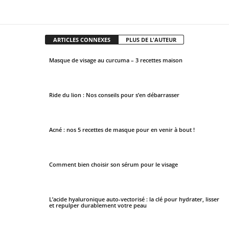
Facebook
X
Pinterest
WhatsApp
ARTICLES CONNEXES
PLUS DE L'AUTEUR
Masque de visage au curcuma – 3 recettes maison
Ride du lion : Nos conseils pour s’en débarrasser
Acné : nos 5 recettes de masque pour en venir à bout !
Comment bien choisir son sérum pour le visage
L’acide hyaluronique auto-vectorisé : la clé pour hydrater, lisser
et repulper durablement votre peau