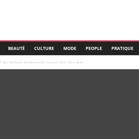
BEAUTÉ
CULTURE
MODE
PEOPLE
PRATIQUE
7 des meilleurs autobronzants naturels pour votre peau