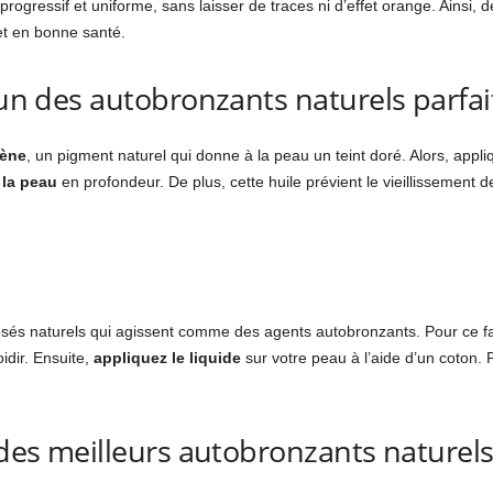
rogressif et uniforme, sans laisser de traces ni d’effet orange. Ainsi, d
et en bonne santé.
t un des autobronzants naturels parfa
tène
, un pigment naturel qui donne à la peau un teint doré. Alors, appli
 la peau
en profondeur. De plus, cette huile prévient le vieillissement 
posés naturels qui agissent comme des agents autobronzants. Pour ce fa
idir. Ensuite,
appliquez le liquide
sur votre peau à l’aide d’un coton. 
n des meilleurs autobronzants naturel