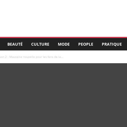
BEAUTÉ
CULTURE
MODE
PEOPLE
PRATIQUE
on 2 : Mauvaise nouvelle pour les fans de la...