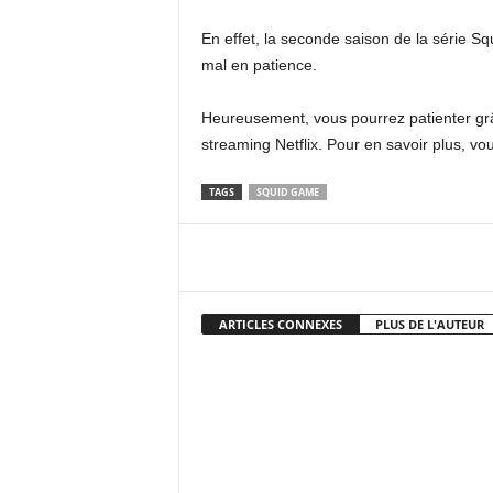
En effet, la seconde saison de la série S
mal en patience.
Heureusement, vous pourrez patienter grâc
streaming Netflix. Pour en savoir plus, vo
TAGS
SQUID GAME
Facebook
X
Pi
ARTICLES CONNEXES
PLUS DE L'AUTEUR