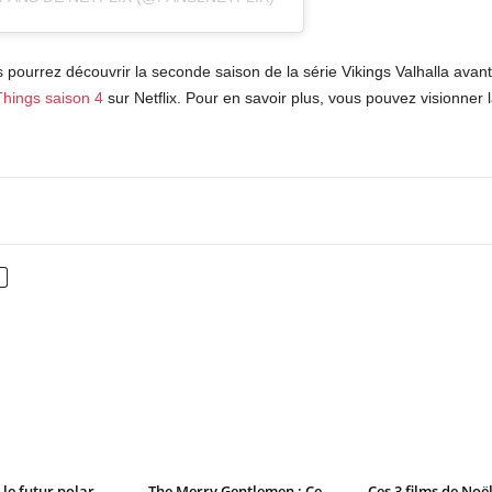
 pourrez découvrir la seconde saison de la série Vikings Valhalla avant l
Things saison 4
sur Netflix. Pour en savoir plus, vous pouvez visionn
nterest
WhatsApp
le futur polar
The Merry Gentlemen : Ce
Ces 3 films de Noë