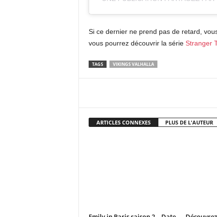
Si ce dernier ne prend pas de retard, vous
vous pourrez découvrir la série
Stranger 
TAGS
VIKINGS VALHALLA
Facebook
X
Pi
ARTICLES CONNEXES
PLUS DE L'AUTEUR
Emily in Paris saison 2 – Date
Découvrez 