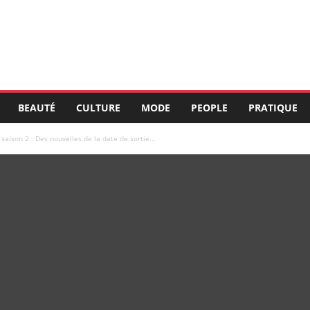
BEAUTÉ
CULTURE
MODE
PEOPLE
PRATIQUE
 saison 2 : Des nouvelles de la date de sortie...