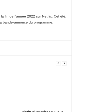
a fin de l’année 2022 sur Netflix. Cet été,
er la bande-annonce du programme.
l
Virgin River saison 6 : Vous