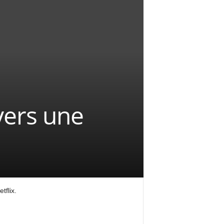
avers une
tflix.