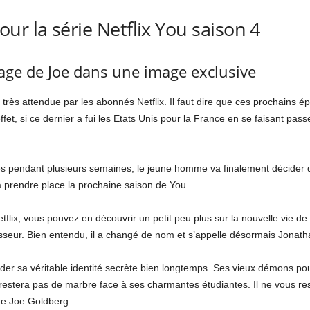
ur la série Netflix You saison 4
age de Joe dans une image exclusive
 très attendue par les abonnés Netflix. Il faut dire que ces prochains é
 si ce dernier a fui les Etats Unis pour la France en se faisant passer
 pendant plusieurs semaines, le jeune homme va finalement décider de 
a prendre place la prochaine saison de You.
lix, vous pouvez en découvrir un petit peu plus sur la nouvelle vie de J
esseur. Bien entendu, il a changé de nom et s’appelle désormais Jonat
rder sa véritable identité secrète bien longtemps. Ses vieux démons pour
estera pas de marbre face à ses charmantes étudiantes. Il ne vous res
 de Joe Goldberg.