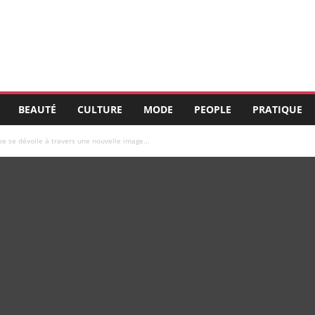
BEAUTÉ
CULTURE
MODE
PEOPLE
PRATIQUE
oe se dévoile à travers une nouvelle image...