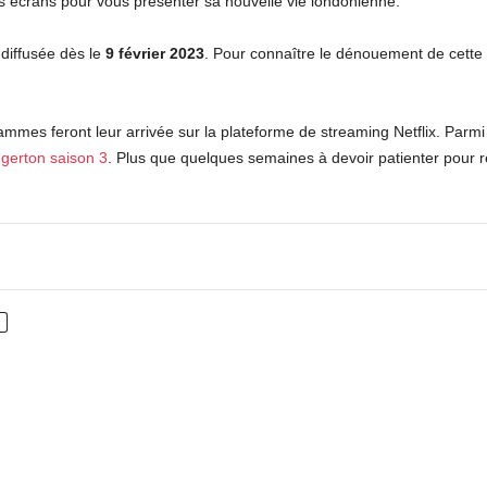
s écrans pour vous présenter sa nouvelle vie londonienne.
 diffusée dès le
9 février 2023
. Pour connaître le dénouement de cette 
es feront leur arrivée sur la plateforme de streaming Netflix. Parmi 
gerton saison 3
. Plus que quelques semaines à devoir patienter pour re
nterest
WhatsApp