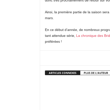
donc très prochainement de retour sur vo
Ainsi, la première partie de la saison sera
mars.
En ce début d’année, de nombreux programm
tant attendue série,
La chronique des Brid
préférées !
Facebook
X
Pi
ARTICLES CONNEXES
PLUS DE L'AUTEUR