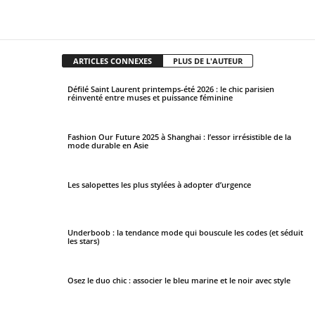
Facebook
X
Pinterest
WhatsApp
ARTICLES CONNEXES
PLUS DE L'AUTEUR
Défilé Saint Laurent printemps-été 2026 : le chic parisien
réinventé entre muses et puissance féminine
Fashion Our Future 2025 à Shanghai : l’essor irrésistible de la
mode durable en Asie
Les salopettes les plus stylées à adopter d’urgence
Underboob : la tendance mode qui bouscule les codes (et séduit
les stars)
Osez le duo chic : associer le bleu marine et le noir avec style