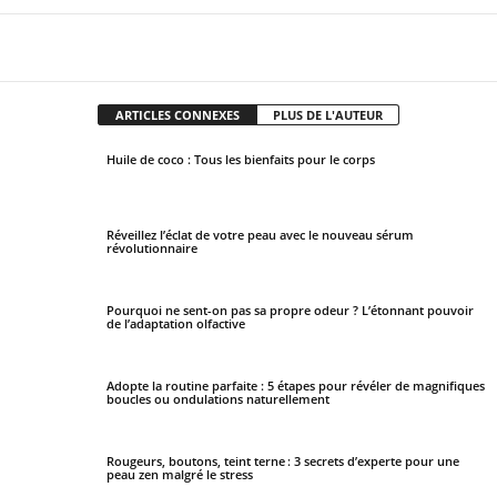
Facebook
X
Pinterest
WhatsApp
ARTICLES CONNEXES
PLUS DE L'AUTEUR
Huile de coco : Tous les bienfaits pour le corps
Réveillez l’éclat de votre peau avec le nouveau sérum
révolutionnaire
Pourquoi ne sent-on pas sa propre odeur ? L’étonnant pouvoir
de l’adaptation olfactive
Adopte la routine parfaite : 5 étapes pour révéler de magnifiques
boucles ou ondulations naturellement
Rougeurs, boutons, teint terne : 3 secrets d’experte pour une
peau zen malgré le stress