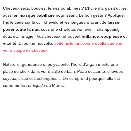
Cheveux secs, bouclés, ternes ou abîmés ? L’huile d’argan s’utilise
aussi en
masque capillaire
nourrissant. Le bon geste ? Appliquer
l’huile tiède sur le cuir chevelu et les longueurs avant de
laisser
poser toute la nuit
sous une charlotte. Au réveil : shampooing
doux et… magie ! Vos cheveux retrouvent
brillance
,
souplesse
et
vitalité
. Et bonne nouvelle,
cette huile fonctionne quelle que soit
votre coupe de cheveux.
Naturelle, généreuse et polyvalente, l’huile d’argan mérite une
place de choix dans votre salle de bain. Peau éclatante, cheveux
soyeux, cicatrices estompées… On comprend pourquoi elle est
surnommée
l’or liquide
du Maroc.
Facebook
X
Pinterest
WhatsApp