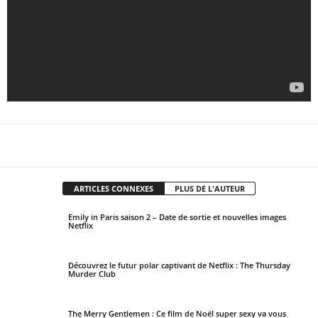
Facebook
X
Pinterest
WhatsApp
ARTICLES CONNEXES
PLUS DE L'AUTEUR
Emily in Paris saison 2 – Date de sortie et nouvelles images
Netflix
Découvrez le futur polar captivant de Netflix : The Thursday
Murder Club
The Merry Gentlemen : Ce film de Noël super sexy va vous