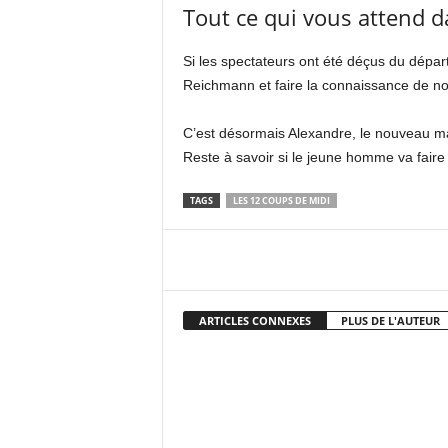
Tout ce qui vous attend d
Si les spectateurs ont été déçus du départ
Reichmann et faire la connaissance de n
C’est désormais Alexandre, le nouveau maî
Reste à savoir si le jeune homme va faire a
TAGS
LES 12 COUPS DE MIDI
Facebook
X
Pi
ARTICLES CONNEXES
PLUS DE L'AUTEUR