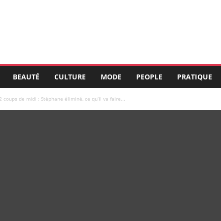
BEAUTÉ
CULTURE
MODE
PEOPLE
PRATIQUE
2 coups de midi : Stéphane éliminé, ce qu’il va faire...