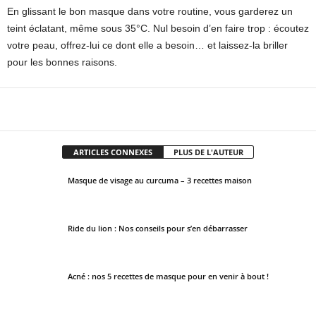
En glissant le bon masque dans votre routine, vous garderez un
teint éclatant, même sous 35°C. Nul besoin d’en faire trop : écoutez
votre peau, offrez-lui ce dont elle a besoin… et laissez-la briller
pour les bonnes raisons.
Facebook
X
Pinterest
WhatsApp
ARTICLES CONNEXES
PLUS DE L'AUTEUR
Masque de visage au curcuma – 3 recettes maison
Ride du lion : Nos conseils pour s’en débarrasser
Acné : nos 5 recettes de masque pour en venir à bout !