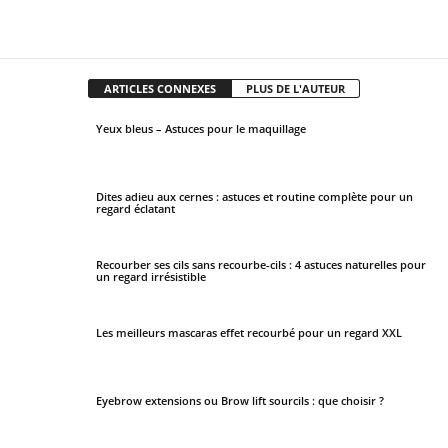
Facebook
X
Pinterest
WhatsApp
ARTICLES CONNEXES
PLUS DE L'AUTEUR
Yeux bleus – Astuces pour le maquillage
Dites adieu aux cernes : astuces et routine complète pour un
regard éclatant
Recourber ses cils sans recourbe-cils : 4 astuces naturelles pour
un regard irrésistible
Les meilleurs mascaras effet recourbé pour un regard XXL
Eyebrow extensions ou Brow lift sourcils : que choisir ?