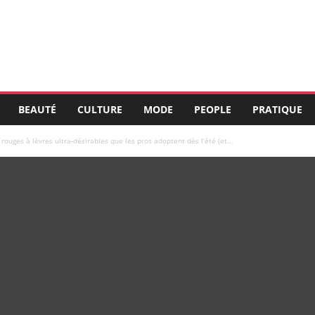
BEAUTÉ
CULTURE
MODE
PEOPLE
PRATIQUE
 rouges à lèvres ultra-désirables que les pros adoptent dès l’été (et...