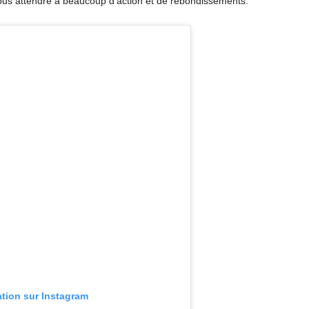
 vous attendre à beaucoup d’action et de rebondissements.
ation sur Instagram