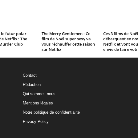
le futur polar
The Merry Gentlemen : Ce
Ces 3 films de Noë
e Netflix : The
film de Noël super sexy va
débarquent en no
Murder Club
vous réchauffer cette saison
Netflix et vont vo
sur Netflix
envie de faire vot
Contact
Rédaction
Qui sommes-nous
Mentions légales
Notre politique de confidentialité
Privacy Policy