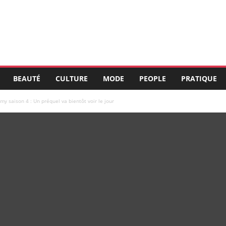
BEAUTÉ
CULTURE
MODE
PEOPLE
PRATIQUE
y saison 4 : Un préquel va bientôt voir le jour