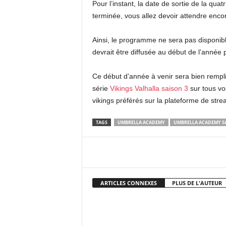
Pour l’instant, la date de sortie de la qua
terminée, vous allez devoir attendre enco
Ainsi, le programme ne sera pas disponibl
devrait être diffusée au début de l’année 
Ce début d’année à venir sera bien rempli
série
Vikings Valhalla saison 3
sur tous vo
vikings préférés sur la plateforme de strea
TAGS
UMBRELLA ACADEMY
UMBRELLA ACADEMY SA
Facebook
X
Pi
ARTICLES CONNEXES
PLUS DE L'AUTEUR