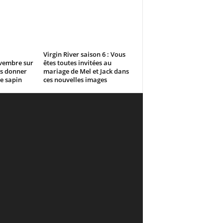
l
Virgin River saison 6 : Vous
vembre sur
êtes toutes invitées au
us donner
mariage de Mel et Jack dans
re sapin
ces nouvelles images