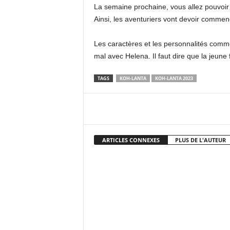
La semaine prochaine, vous allez pouvoir
Ainsi, les aventuriers vont devoir commenc
Les caractères et les personnalités commen
mal avec Helena. Il faut dire que la jeune
TAGS
KOH-LANTA
KOH-LANTA 2023
Facebook
X
Pi
ARTICLES CONNEXES
PLUS DE L'AUTEUR