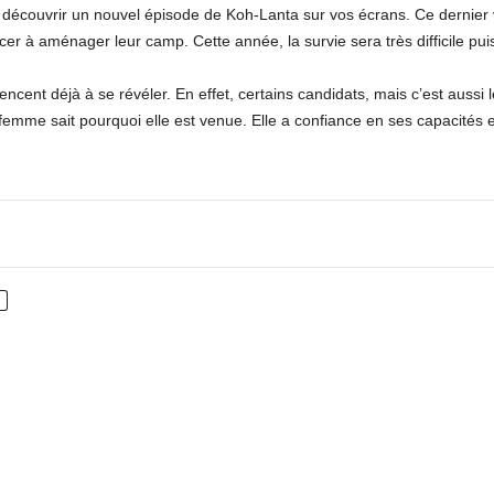
 découvrir un nouvel épisode de Koh-Lanta sur vos écrans. Ce dernier 
er à aménager leur camp. Cette année, la survie sera très difficile puisq
cent déjà à se révéler. En effet, certains candidats, mais c’est aussi 
 femme sait pourquoi elle est venue. Elle a confiance en ses capacités e
nterest
WhatsApp