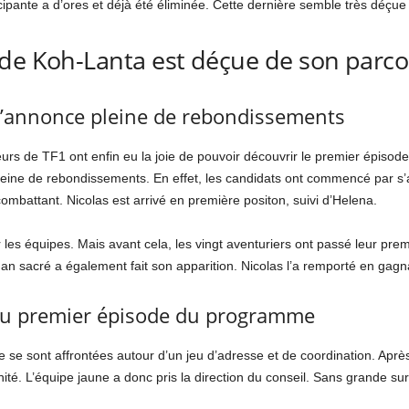
cipante a d’ores et déjà été éliminée. Cette dernière semble très déçu
 de Koh-Lanta est déçue de son parc
s’annonce pleine de rebondissements
eurs de TF1 ont enfin eu la joie de pouvoir découvrir le premier épisod
leine de rebondissements. En effet, les candidats ont commencé par s’
battant. Nicolas est arrivé en première positon, suivi d’Helena.
er les équipes. Mais avant cela, les vingt aventuriers ont passé leur p
sman sacré a également fait son apparition. Nicolas l’a remporté en gag
s du premier épisode du programme
e se sont affrontées autour d’un jeu d’adresse et de coordination. Aprè
té. L’équipe jaune a donc pris la direction du conseil. Sans grande surp