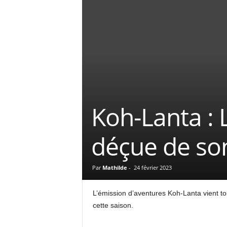
Koh-Lanta : 
déçue de so
Par
Mathilde
-
24 février 2023
L’émission d’aventures Koh-Lanta vient to
cette saison.