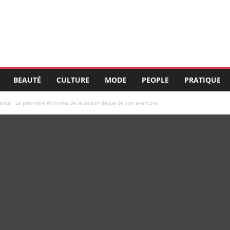
BEAUTÉ
CULTURE
MODE
PEOPLE
PRATIQUE
anta : La première éliminée de la saison déçue de son aventure