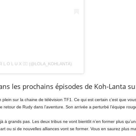
 L O L U X ✌🏼 (@LOLA_KOHLANTA)
ans les prochains épisodes de Koh-Lanta su
ein sur la chaine de télévision TF1. Ce qui est certain c’est que vous n
e retour de Rudy dans l’aventure. Son arrivée a perturbé l’équipe rouge,
jà à grands pas. Les deux tribus ne vont bientôt n’en former plus qu’une
part ou si de nouvelles alliances vont se former. Vous en saurez plus ma