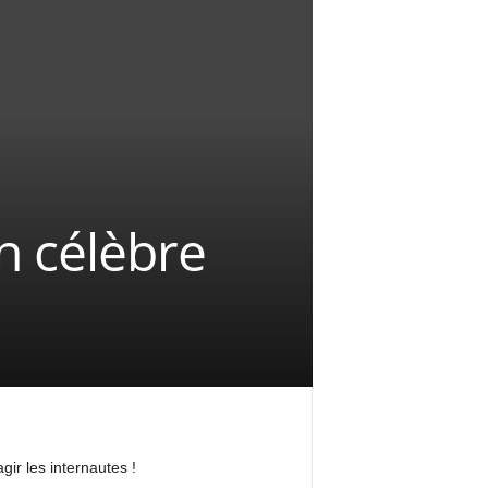
n célèbre
ir les internautes !