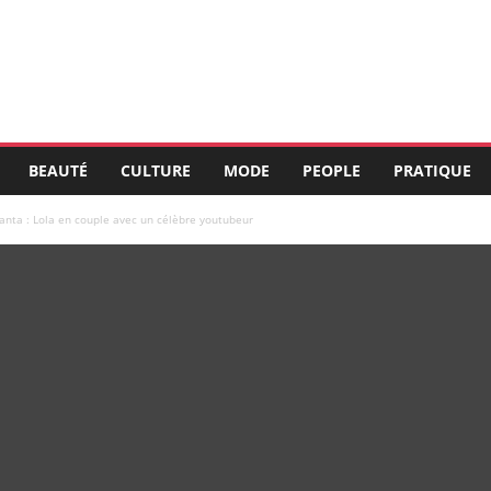
BEAUTÉ
CULTURE
MODE
PEOPLE
PRATIQUE
anta : Lola en couple avec un célèbre youtubeur