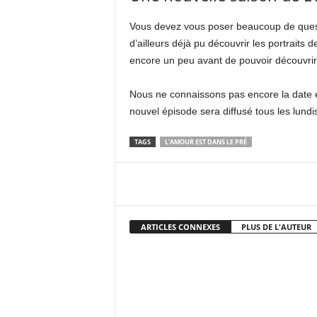
Vous devez vous poser beaucoup de questi
d’ailleurs déjà pu découvrir les portraits
encore un peu avant de pouvoir découvrir
Nous ne connaissons pas encore la date ex
nouvel épisode sera diffusé tous les lundi
TAGS
L’AMOUR EST DANS LE PRÉ
Facebook
X
Pi
ARTICLES CONNEXES
PLUS DE L'AUTEUR