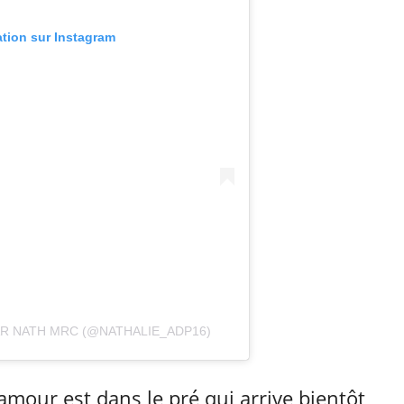
ation sur Instagram
AR NATH MRC (@NATHALIE_ADP16)
amour est dans le pré qui arrive bientôt