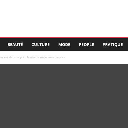
BEAUTÉ
CULTURE
MODE
PEOPLE
PRATIQUE
ur est dans le pré : Nathalie règle ses comptes