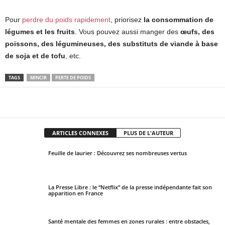
Pour
perdre du poids rapidement
, priorisez
la consommation de
légumes et les fruits
. Vous pouvez aussi manger des
œufs, des
poissons, des légumineuses, des substituts de viande à base
de soja et de tofu
, etc.
TAGS
MINCIR
PERTE DE POIDS
Facebook
X
Pinterest
WhatsApp
ARTICLES CONNEXES
PLUS DE L'AUTEUR
Feuille de laurier : Découvrez ses nombreuses vertus
La Presse Libre : le “Netflix” de la presse indépendante fait son
apparition en France
Santé mentale des femmes en zones rurales : entre obstacles,