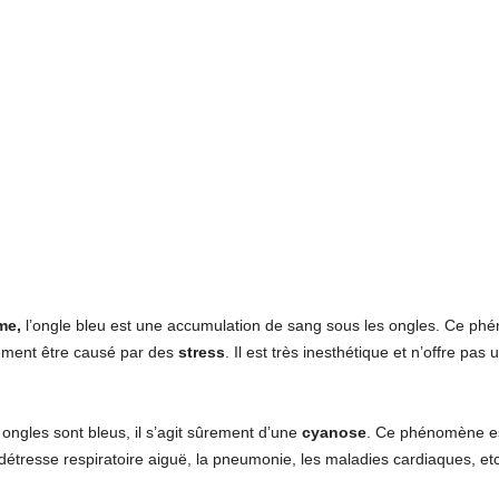
me,
l’ongle bleu est une accumulation de sang sous les ongles. Ce p
lement être causé par des
stress
. Il est très inesthétique et n’offre pa
 ongles sont bleus, il s’agit sûrement d’une
cyanose
. Ce phénomène es
détresse respiratoire aiguë, la pneumonie, les maladies cardiaques, e