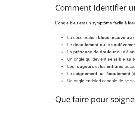
Comment identifier un
L’ongle bleu est un symptôme facile à ident
La décoloration
bleue, mauve ou n
Le
décollement ou le soulèvement
La
présence de douleur
ou d’élan
Un ongle qui devient
sensible au 
Les
rougeurs
et les
enflures
autour
Le
saignement
ou l’
écoulemen
t (
Un ongle endolori capable de se so
Que faire pour soigne