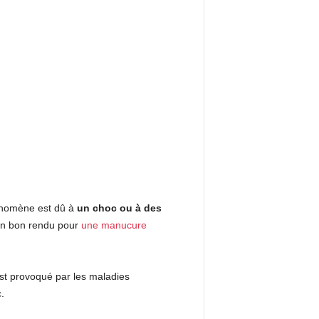
hénomène est dû à
un choc ou à des
s un bon rendu pour
une manucure
t provoqué par les maladies
tc.