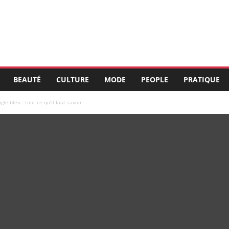
BEAUTÉ
CULTURE
MODE
PEOPLE
PRATIQUE
gle bleu : tout ce qu’il faut savoir