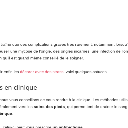
ntraîne que des complications graves très rarement, notamment lorsqu’
auser une mycose de l’ongle, des ongles incarnés, une infection de l’on
on qu’il est quand même conseillé de le soigner.
r enfin les
décorer avec des strass
, voici quelques astuces.
s en clinique
nous vous conseillons de vous rendre à la clinique. Les méthodes utilis
éralement vers les
soins des pieds
, qui permettent de drainer le san
érique
.
, celui-ci peut vous prescrire
un antibiotique
.