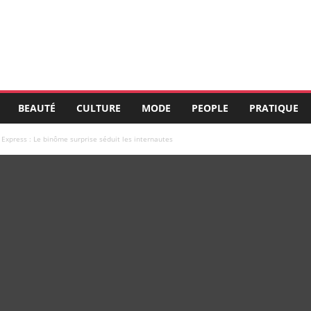
BEAUTÉ
CULTURE
MODE
PEOPLE
PRATIQUE
 Express : Le binôme surprise séduit les internautes