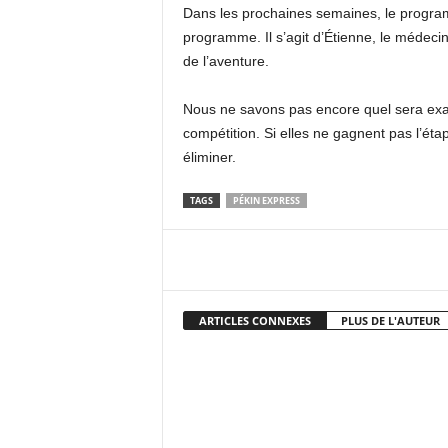
Dans les prochaines semaines, le programm
programme. Il s’agit d’Étienne, le médeci
de l’aventure.
Nous ne savons pas encore quel sera exa
compétition. Si elles ne gagnent pas l’éta
éliminer.
TAGS
PÉKIN EXPRESS
Facebook
X
Pi
ARTICLES CONNEXES
PLUS DE L'AUTEUR