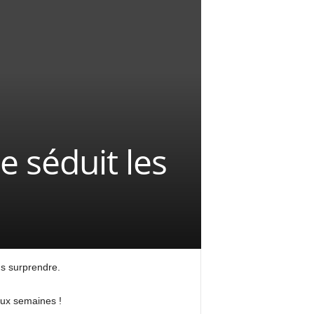
e séduit les
us surprendre.
eux semaines !