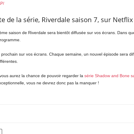
P/
te de la série, Riverdale saison 7, sur Netflix
ième saison de Riverdale sera bientôt diffusée sur vos écrans. Dans q
 programme.
s prochain sur vos écrans. Chaque semaine, un nouvel épisode sera dif
fférentes.
 vous aurez la chance de pouvoir regarder la
série Shadow and Bone sa
exceptionnelle, vous ne devrez donc pas la manquer !
nterest
WhatsApp