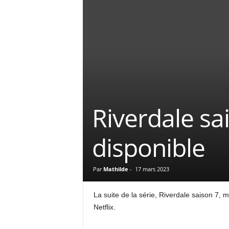
Riverdale sa
disponible
Par
Mathilde
-
17 mars 2023
La suite de la série, Riverdale saison 7, 
Netflix.