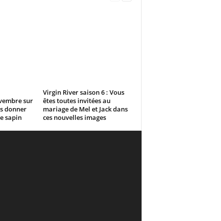
l
Virgin River saison 6 : Vous
vembre sur
êtes toutes invitées au
us donner
mariage de Mel et Jack dans
re sapin
ces nouvelles images