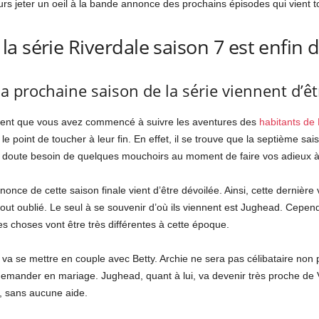
rs jeter un oeil à la bande annonce des prochains épisodes qui vient to
a série Riverdale saison 7 est enfin 
a prochaine saison de la série viennent d’êt
ment que vous avez commencé à suivre les aventures des
habitants de 
 point de toucher à leur fin. En effet, il se trouve que la septième sa
doute besoin de quelques mouchoirs au moment de faire vos adieux à A
nonce de cette saison finale vient d’être dévoilée. Ainsi, cette dernière
out oublié. Le seul à se souvenir d’où ils viennent est Jughead. Cepe
 Les choses vont être très différentes à cette époque.
va se mettre en couple avec Betty. Archie ne sera pas célibataire non 
demander en mariage. Jughead, quant à lui, va devenir très proche de Ve
, sans aucune aide.