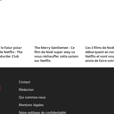
le futur polar
The Merry Gentlemen : Ce
Ces 3 films de Noë
e Netflix : The
film de Noël super sexy va
débarquent en no
Murder Club
vous réchauffer cette saison
Netflix et vont vo
sur Netflix
envie de faire vot
Contact
Rédaction
Qui sommes-nous
Mentions légales
Notre politique de confidentialité