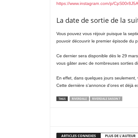
https://www.instagram.com/p/CpS00r8J5A
La date de sortie de la sui
Vous pouvez vous réjouir puisque la sept
pouvoir découvrir le premier épisode du
Ce dernier sera disponible dès le 29 mar
vous gâter avec de nombreuses sorties di
En effet, dans quelques jours seulement,
Cette dernière s’annonce d’ores et déjà 
TAGS
RIVERDALE
RIVERDALE SAISON 7
Facebook
X
Pi
ARTICLES CONNEXES
PLUS DE L'AUTEUR