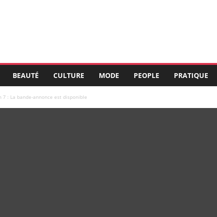
BEAUTÉ
CULTURE
MODE
PEOPLE
PRATIQUE
n 7 : La bande-annonce est disponible