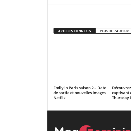
Facebook
X
Pi
ARTICLES CONNEXES
PLUS DE L'AUTEUR
Emily in Paris saison 2 – Date
Découvrez 
de sortie et nouvelles images
captivant d
Netflix
Thursday 