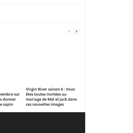
l
Virgin River saison 6 : Vous
vembre sur
êtes toutes invitées au
us donner
mariage de Mel et Jack dans
re sapin
ces nouvelles images