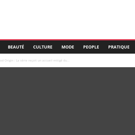
BEAUTÉ
CULTURE
MODE
PEOPLE
PRATIQUE
d Origin : La série reçoit un accueil mitigé du...