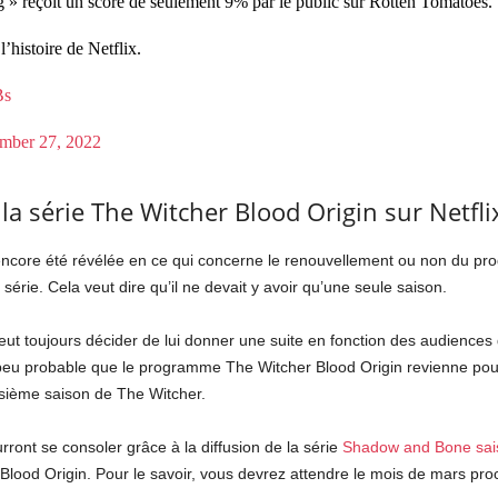
g » reçoit un score de seulement 9% par le public sur Rotten Tomatoes.
l’histoire de Netflix.
Bs
mber 27, 2022
a série The Witcher Blood Origin sur Netflix
encore été révélée en ce qui concerne le renouvellement ou non du pr
érie. Cela veut dire qu’il ne devait y avoir qu’une seule saison.
eut toujours décider de lui donner une suite en fonction des audiences q
est peu probable que le programme The Witcher Blood Origin revienne 
oisième saison de The Witcher.
rront se consoler grâce à la diffusion de la série
Shadow and Bone sai
 Blood Origin. Pour le savoir, vous devrez attendre le mois de mars pro