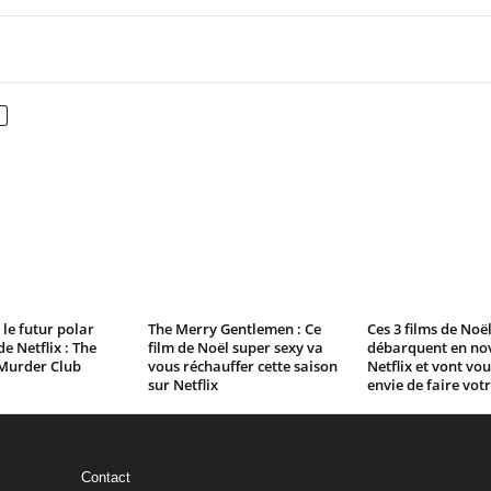
nterest
WhatsApp
le futur polar
The Merry Gentlemen : Ce
Ces 3 films de Noë
e Netflix : The
film de Noël super sexy va
débarquent en no
Murder Club
vous réchauffer cette saison
Netflix et vont vo
sur Netflix
envie de faire vot
Contact