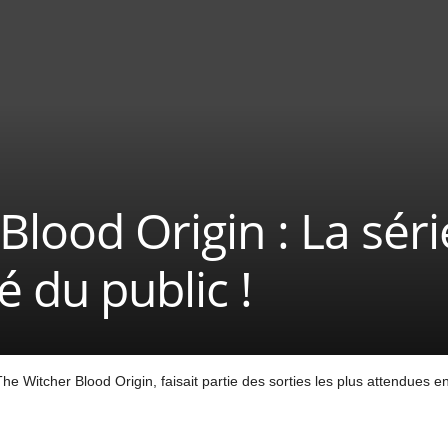
Blood Origin : La séri
é du public !
The Witcher Blood Origin, faisait partie des sorties les plus attendues 