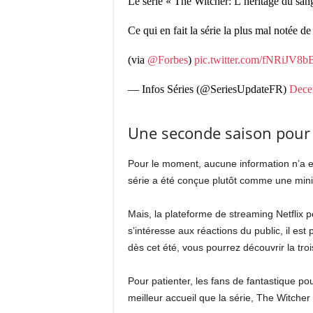
Le série « The Witcher: L’héritage du san
Ce qui en fait la série la plus mal notée de 
(via
@Forbes
)
pic.twitter.com/fNRiJV8b
— Infos Séries (@SeriesUpdateFR)
Dece
Une seconde saison pour l
Pour le moment, aucune information n’a 
série a été conçue plutôt comme une mini s
Mais, la plateforme de streaming Netflix p
s’intéresse aux réactions du public, il 
dès cet été, vous pourrez découvrir la tr
Pour patienter, les fans de fantastique pou
meilleur accueil que la série, The Witcher