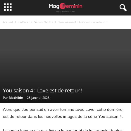
Accueil
Culture
Séries Netflix
You saison 4 : Love est de retour !
You saison 4 : Love est de retour !
Par
Mathilde
-
28 janvier 2023
Alors que Joe pensait en avoir terminé avec Love, cette dernière
est de retour dans les nouvelles images de la série You saison 4.
La jeune femme n’a pas fini de le hanter et de lui rappeler toutes