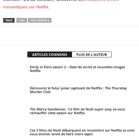
romantiques sur Netflix
.
TAGS
YOU
YOU SAISON 4
Facebook
X
Pinterest
WhatsApp
ARTICLES CONNEXES
PLUS DE L'AUTEUR
Emily in Paris saison 2 – Date de sortie et nouvelles images
Netflix
Découvrez le futur polar captivant de Netflix : The Thursday
Murder Club
The Merry Gentlemen : Ce film de Noël super sexy va vous
réchauffer cette saison sur Netflix
Ces 3 films de Noël débarquent en novembre sur Netflix et vont
vous donner envie de faire votre sapin