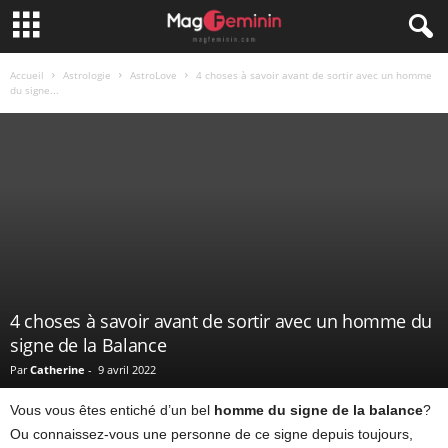
Accueil
Astrologie
AstroLove
4 choses à savoir avant de sortir avec un homme
du signe...
4 choses à savoir avant de sortir avec un homme du
signe de la Balance
Par
Catherine
-
9 avril 2022
Shot of a smiling woman on a date holding a cup of coffee
Vous vous êtes entiché d’un bel
homme du signe de la balance
?
Ou connaissez-vous une personne de ce signe depuis toujours,