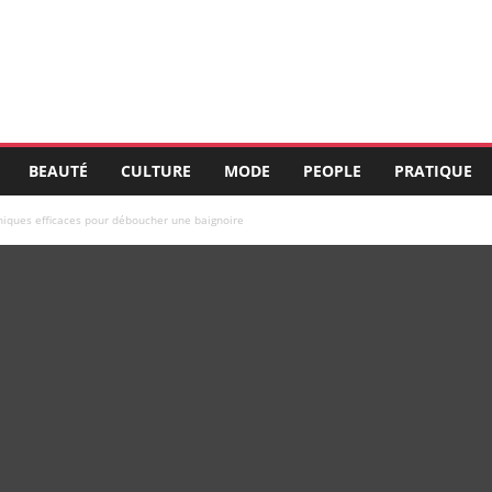
BEAUTÉ
CULTURE
MODE
PEOPLE
PRATIQUE
niques efficaces pour déboucher une baignoire