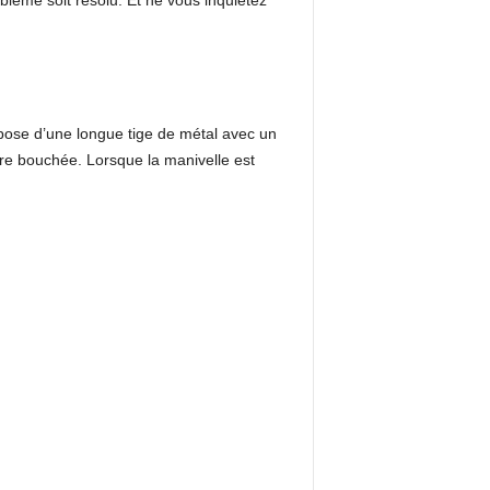
blème soit résolu. Et ne vous inquiétez
ispose d’une longue tige de métal avec un
oire bouchée. Lorsque la manivelle est