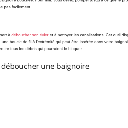
 baignoire bouchée. Pour finir, vous devez pomper jusqu’à ce que le pro
se pas facilement.
 sert à
déboucher son évier
et à nettoyer les canalisations. Cet outil d
 une boucle de fil à l’extrémité qui peut être insérée dans votre baign
 retire tous les débris qui pourraient le bloquer.
r déboucher une baignoire