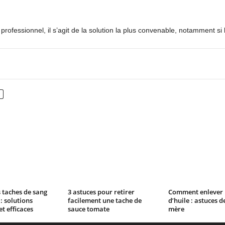
 professionnel, il s’agit de la solution la plus convenable, notamment 
nterest
WhatsApp
s taches de sang
3 astuces pour retirer
Comment enlever 
: solutions
facilement une tache de
d’huile : astuces d
t efficaces
sauce tomate
mère