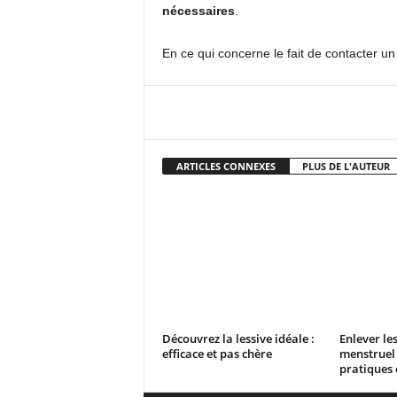
nécessaires
.
En ce qui concerne le fait de contacter un
Facebook
X
Pi
ARTICLES CONNEXES
PLUS DE L'AUTEUR
Découvrez la lessive idéale :
Enlever le
efficace et pas chère
menstruel 
pratiques e