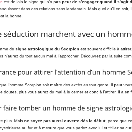
on
est de loin le signe qui n’a
pas peur de s’engager quand il s’agit 
nouissent dans des relations sans lendemain. Mais quoi qu’il en soit, il e
est la bonne.
e séduction marchent avec un homme
homme de
signe astrologique du
Scorpion
est souvent difficile à attir
us n’aurez du tout aucun mal à l’approcher. Découvrez par la suite com
nce pour attirer l’attention d’un homme S
 que l’homme Scorpion soit maître des excès en tout genre. Il peut vou
e doutes, plus vous aurez du mal à le cerner et donc à l’attirer. Il a en
ur faire tomber un homme de signe astrolog
re plus. Mais
ne soyez pas aussi ouverte dès le début
, parce que ce
ystérieuse au fur et à mesure que vous parlez avec lui et titillez sa curi