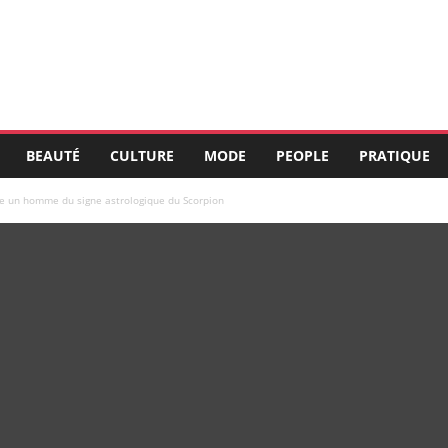
BEAUTÉ
CULTURE
MODE
PEOPLE
PRATIQUE
 un homme du signe astrologique du Scorpion