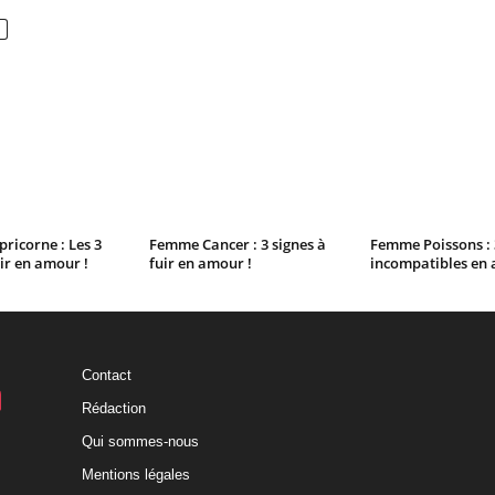
icorne : Les 3
Femme Cancer : 3 signes à
Femme Poissons : 
uir en amour !
fuir en amour !
incompatibles en 
Contact
Rédaction
Qui sommes-nous
Mentions légales