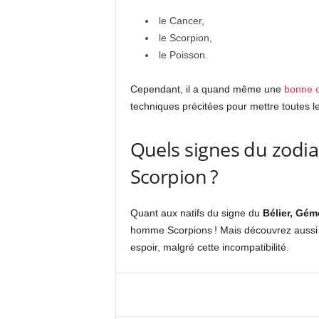
l
e Cancer,
l
e Scorpion,
l
e Poisson.
Cependant, il a quand même une
bonne c
techniques précitées pour mettre toutes l
Quels signes du zodi
Scorpion ?
Quant aux natifs du signe du
Bélier, Gém
homme Scorpions ! Mais
découvrez aussi
espoir, malgré cette incompatibilité.
Facebook
X
Pi