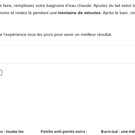
ce faire, remplissez votre baignoire d’eau chaude. Ajoutez du lait selon 
ignoire et restez là pendant une
trentaine de minutes
. Après le bain, 
e l’expérience tous les jours pour avoir un meilleur résultat.
nterest
WhatsApp
s : toutes les
Patchs anti-points noirs :
Burn-out : une m