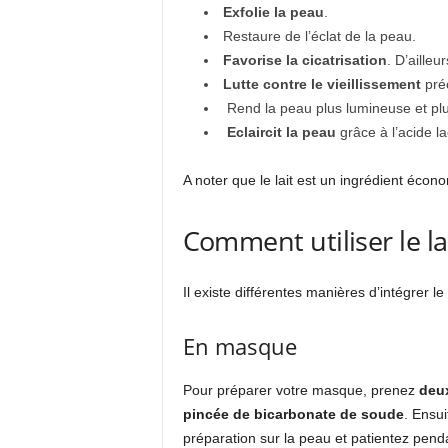
Exfolie la peau
.
Restaure de l’éclat de la peau.
F
avorise la cicatrisation
. D’aille
L
utte contre le vieillissement
préc
R
end la peau plus lumineuse et pl
E
claircit la peau
grâce à l’acide la
A noter que le lait est un ingrédient écono
Comment utiliser le la
Il existe différentes manières d’intégrer l
En masque
Pour préparer votre masque, prenez
deux
pincée de bicarbonate de soude
. Ensu
préparation sur la peau et patientez pend