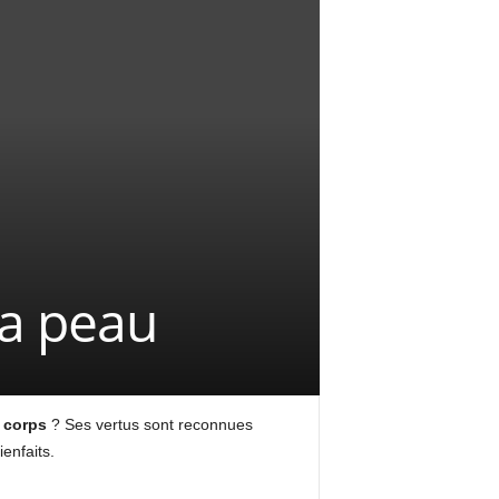
la peau
 corps
? Ses vertus sont reconnues
enfaits.