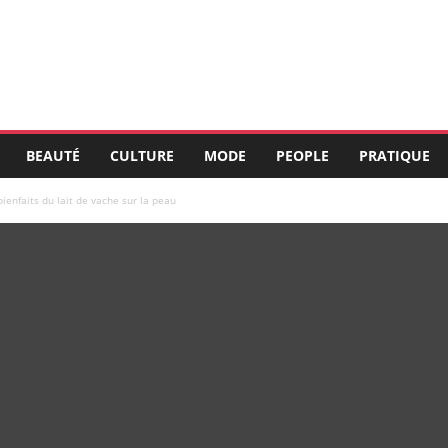
BEAUTÉ
CULTURE
MODE
PEOPLE
PRATIQUE
bienfaits du lait de vache sur la peau