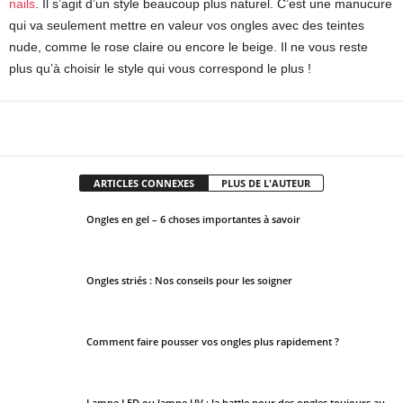
nails
. Il s’agit d’un style beaucoup plus naturel. C’est une manucure
qui va seulement mettre en valeur vos ongles avec des teintes
nude, comme le rose claire ou encore le beige. Il ne vous reste
plus qu’à choisir le style qui vous correspond le plus !
Facebook
X
Pinterest
WhatsApp
ARTICLES CONNEXES
PLUS DE L'AUTEUR
Ongles en gel – 6 choses importantes à savoir
Ongles striés : Nos conseils pour les soigner
Comment faire pousser vos ongles plus rapidement ?
Lampe LED ou lampe UV : la battle pour des ongles toujours au