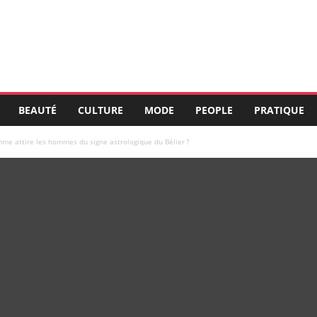
BEAUTÉ
CULTURE
MODE
PEOPLE
PRATIQUE
me attire les hommes du signe astrologique du Bélier ?