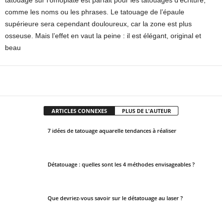
tatouage sur l’omoplate est parfait pour les tatouages d’écriture,
comme les noms ou les phrases. Le tatouage de l’épaule
supérieure sera cependant douloureux, car la zone est plus
osseuse. Mais l’effet en vaut la peine : il est élégant, original et
beau
Facebook
X
Pinterest
WhatsApp
ARTICLES CONNEXES
PLUS DE L'AUTEUR
7 idées de tatouage aquarelle tendances à réaliser
Détatouage : quelles sont les 4 méthodes envisageables ?
Que devriez-vous savoir sur le détatouage au laser ?