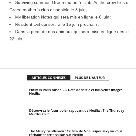
Surviving summer, Green mother’s club, As the crow flies et
Green mother’s club disponible le 3 juin;
My liberation Notes qui sera mis en ligne le 6 juin ;
Resident Evil qui sortira le 15 juin prochain ;
Dans la peau de nos animaux qui sera mise en ligne dès le
22 juin.
Facebook
X
Pinterest
WhatsApp
ARTICLES CONNEXES
PLUS DE L'AUTEUR
Emily in Paris saison 2 – Date de sortie et nouvelles images
Netflix
Découvrez le futur polar captivant de Netflix : The Thursday
Murder Club
The Merry Gentlemen : Ce film de Noël super sexy va vous
réchauffer cette saison sur Netflix