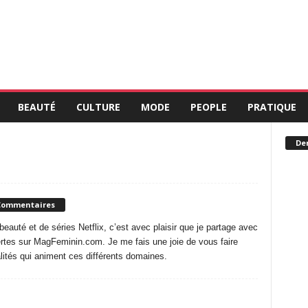
BEAUTÉ
CULTURE
MODE
PEOPLE
PRATIQUE
Der
Commentaires
auté et de séries Netflix, c’est avec plaisir que je partage avec
tes sur MagFeminin.com. Je me fais une joie de vous faire
alités qui animent ces différents domaines.