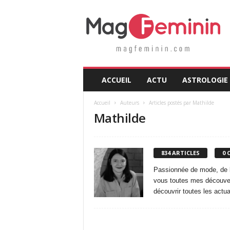
M
a
g
F
é
m
i
ACCUEIL
ACTU
ASTROLOGIE
n
i
Accueil
Auteurs
Articles postés par Mathilde
n
Mathilde
.
c
o
m
834 ARTICLES
0 
Passionnée de mode, de be
vous toutes mes découver
découvrir toutes les actu