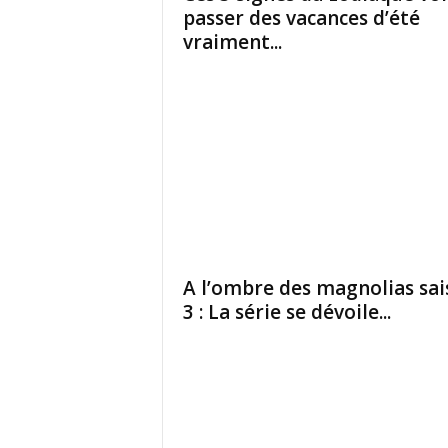
passer des vacances d’été
vraiment...
A l’ombre des magnolias sai
3 : La série se dévoile...