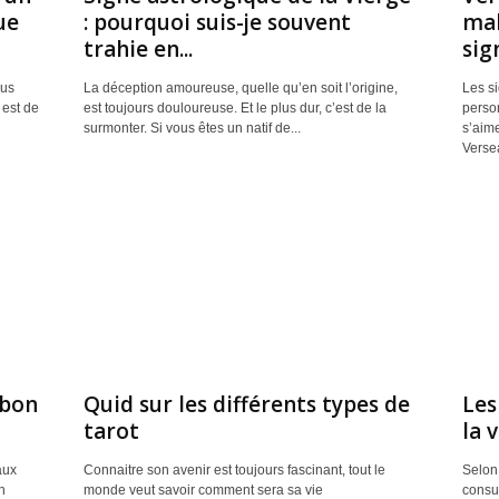
ue
: pourquoi suis-je souvent
mal
trahie en...
sig
ous
La déception amoureuse, quelle qu’en soit l’origine,
Les s
 est de
est toujours douloureuse. Et le plus dur, c’est de la
person
surmonter. Si vous êtes un natif de...
s’aime
Versea
 bon
Quid sur les différents types de
Les
tarot
la 
aux
Connaitre son avenir est toujours fascinant, tout le
Selon 
n
monde veut savoir comment sera sa vie
consul