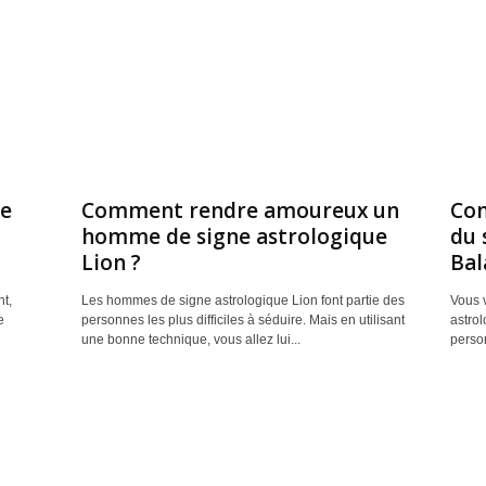
e
Comment rendre amoureux un
Co
homme de signe astrologique
du 
Lion ?
Bal
t,
Les hommes de signe astrologique Lion font partie des
Vous 
e
personnes les plus difficiles à séduire. Mais en utilisant
astro
une bonne technique, vous allez lui...
person