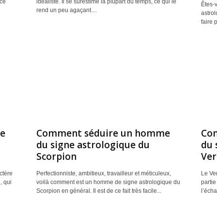
ce
idéaliste. Il se surestime la plupart du temps, ce qui le
Êtes-
rend un peu agaçant....
astro
faire 
e
Comment séduire un homme
Co
du signe astrologique du
du 
Scorpion
Ver
ctère
Perfectionniste, ambitieux, travailleur et méticuleux,
Le Ver
, qui
voilà comment est un homme de signe astrologique du
partie
Scorpion en général. Il est de ce fait très facile...
l’écha