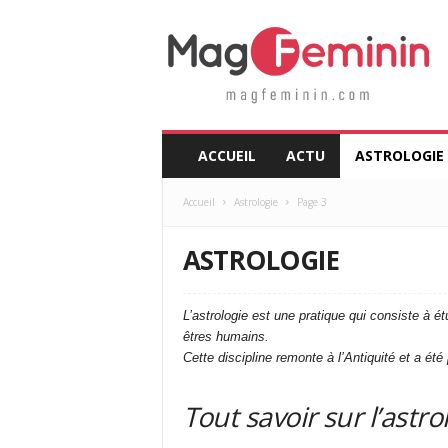
M
a
g
F
é
m
i
ACCUEIL
ACTU
ASTROLOGIE
n
i
Accueil
Astrologie
Page 3
n
.
c
ASTROLOGIE
o
m
L’astrologie est une pratique qui consiste à é
êtres humains.
Cette discipline remonte à l’Antiquité et a é
Tout savoir sur l’astro