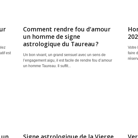
ur
Comment rendre fou d’amour
Hor
un homme de signe
202
astrologique du Taureau ?
lez
Votre
tif est
faire 
Un bon vivant, un grand sensuel avec un sens de
réserv
l’engagement aigu, il est facile de rendre fou d’amour
un homme Taureau. Il suffit...
 un
Signe astrologique de la Vierge
Ver