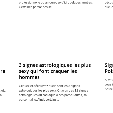
professionnelle ou amoureuse d’ici quelques années.
découv
Certaines personnes se...
que le.
3 signes astrologiques les plus
Sig
tre
sexy qui font craquer les
Poi
hommes
Si vou
vous ê
Cliquez et découvrez quels sont les 3 signes
Sous l
 etc.
astrologiques les plus sexy. Chacun des 12 signes
...
astrologiques du zodiaque a ses particularités, sa
personnalité. Ainsi, certains...