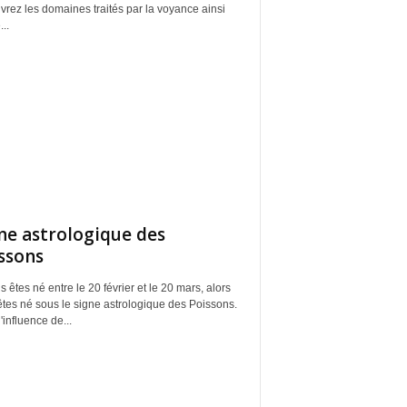
rez les domaines traités par la voyance ainsi
..
ne astrologique des
ssons
s êtes né entre le 20 février et le 20 mars, alors
tes né sous le signe astrologique des Poissons.
'influence de...